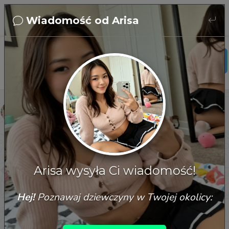
Wiadomość od Arisa
Arisa
25歲
taiwan
Arisa
Hāi ? Xiǎng bù xiǎng liáo ge tiān? Yěxǔ wǒmen huì liáo de 
hěn kāixīn o.
Arisa wysyła Ci wiadomość!
07/08/2026, 12:37:24
Hej!
Poznawaj dziewczyny w Twojej okolicy: