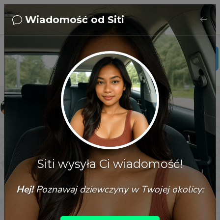
Wiadomość od Siti
Siti
27 tahun
id
Siti
Aku bukan cewek yang gampang bosen… tapi coba bikin 
aku tertarik dulu. ?
Siti wysyła Ci wiadomość!
08/08/2026, 17:41:05
Hej!
Poznawaj dziewczyny w Twojej okolicy: