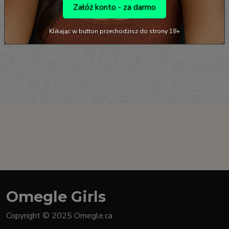
Załóż konto - za darmo
Klikając w button przechodzisz do strony 18+
Omegle Girls
Copyright © 2025 Omegle.ca