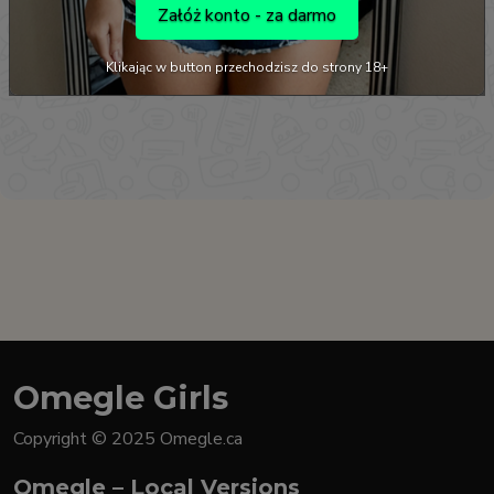
Załóż konto - za darmo
Klikając w button przechodzisz do strony 18+
Omegle Girls
Copyright © 2025 Omegle.ca
Omegle – Local Versions