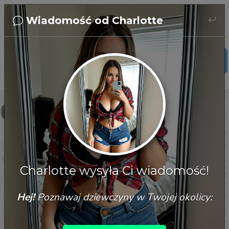
Wiadomość od Charlotte
Charlotte
28 years old
usa
Charlotte
Hey – I flirt better in messages. Wanna test me?
08/08/2026, 11:54:50
Charlotte wysyła Ci wiadomość!
Hej!
Poznawaj dziewczyny w Twojej okolicy: