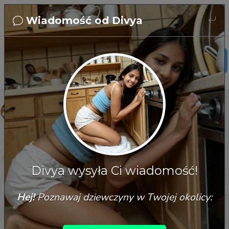
Wiadomość od Divya
Divya
21 वर्ष की
india
Divya
हाय! क्या तुम मुझे थोड़ा और जानना चाहोगे? मैं तो तैयार हूँ ?
09/08/2026, 16:28:17
Divya wysyła Ci wiadomość!
Hej!
Poznawaj dziewczyny w Twojej okolicy: