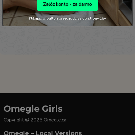
Załóż konto - za darmo
Klikając w button przechodzisz do strony 18+
Omegle Girls
Copyright © 2025 Omegle.ca
Omegle – Local Versions