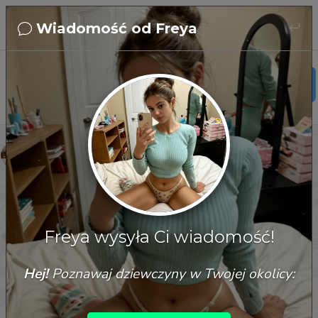
Wiadomość od Freya
Freya
18 years old
uk
Freya
I love a guy who knows how to start a proper 
conversation. Your move.
Freya wysyła Ci wiadomość!
07/08/2026, 08:57:11
Hej!
Poznawaj dziewczyny w Twojej okolicy: